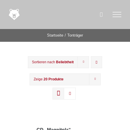
Zum
Inhalt
springen
Startseite
Tonträger
Sortieren nach
Beliebtheit
Zeige
20 Produkte
CD „Magnitola“