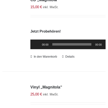
15,00
€
inkl. MwSt.
Jetzt Probehören!
Audio-
00:00
00:00
Player
In den Warenkorb
Details
Vinyl „Magnitola“
25,00
€
inkl. MwSt.