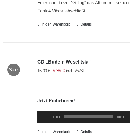
Feiern ein, bevor "G-Tag" das Album mit seinen
Fanta4 Vibes abschließt.
In den Warenkorb
Details
CD „Budem Weselitsja“
Sale!
Ursprünglicher
Aktueller
9,99
€
15,00
€
inkl. MwSt.
Preis
Preis
war:
ist:
15,00 €
9,99 €.
Jetzt Probehören!
Audio-
00:00
00:00
Player
In den Warenkorb
Details