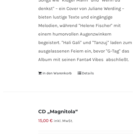
Songs wie "Kluger Mann" und "Wenn du
denkst" – ein Cover von Juliane Werding –
bieten lustige Texte und eingängige
Melodien, während "Helene Fischer" mit
einem humorvollen Augenzwinkern
begeistert. "Hali Gali" und "Tanzuj" laden zum
ausgelassenen Feiern ein, bevor "G-Tag" das
Album mit seinen Fanta4 Vibes abschließt.
In den Warenkorb
Details
CD „Magnitola“
15,00
€
inkl. MwSt.