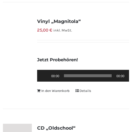
Vinyl „Magnitola“
25,00
€
inkl. MwSt.
Jetzt Probehören!
Audio-
00:00
00:00
Player
In den Warenkorb
Details
CD „Oldschool“