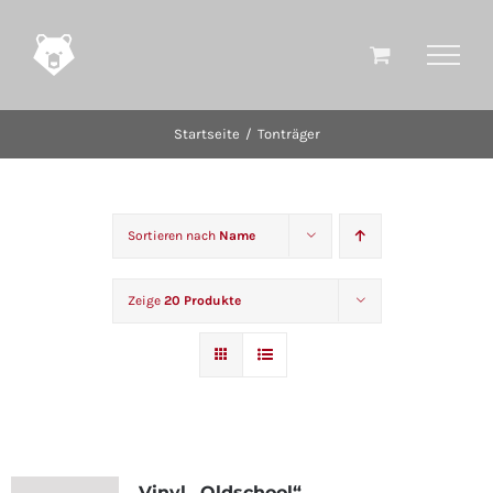
Zum
Inhalt
springen
Startseite
Tonträger
Sortieren nach
Name
Zeige
20 Produkte
Vinyl „Oldschool“