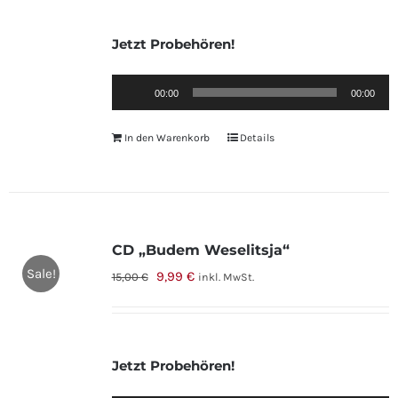
Jetzt Probehören!
Audio-
00:00
00:00
Player
In den Warenkorb
Details
CD „Budem Weselitsja“
Sale!
Ursprünglicher
Aktueller
9,99
€
15,00
€
inkl. MwSt.
Preis
Preis
war:
ist:
15,00 €
9,99 €.
Jetzt Probehören!