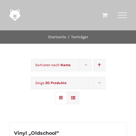
Zum
Inhalt
springen
Startseite
Tonträger
Sortieren nach
Name
Zeige
20 Produkte
Vinyl „Oldschool“