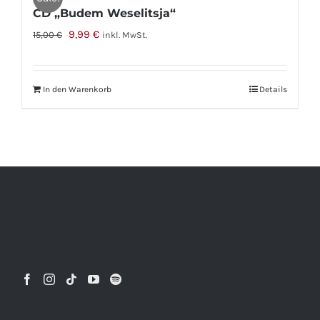
CD „Budem Weselitsja“
Ursprünglicher
Aktueller
9,99
€
15,00
€
inkl. MwSt.
Preis
Preis
war:
ist:
In den Warenkorb
Details
15,00 €
9,99 €.