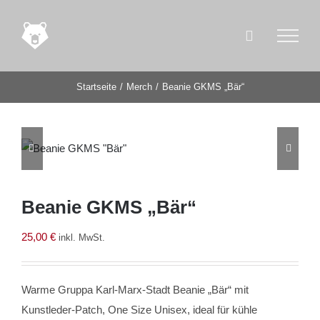
Zum
Inhalt
springen
Startseite
Merch
Beanie GKMS „Bär“


Beanie GKMS „Bär“
25,00
€
inkl. MwSt.
Warme Gruppa Karl-Marx-Stadt Beanie „Bär“ mit
Kunstleder-Patch, One Size Unisex, ideal für kühle