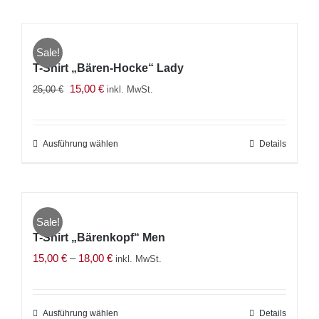
weist
mehrere
Sale!
Varianten
T-Shirt „Bären-Hocke“ Lady
auf.
Ursprünglicher
Aktueller
15,00
€
25,00
€
inkl. MwSt.
Die
Preis
Preis
Optionen
war:
ist:
können
Ausführung wählen
Dieses
Details
25,00 €
15,00 €.
auf
Produkt
der
weist
Produktseite
mehrere
gewählt
Sale!
Varianten
werden
T-Shirt „Bärenkopf“ Men
auf.
15,00
€
–
18,00
€
inkl. MwSt.
Die
Optionen
können
Ausführung wählen
Dieses
Details