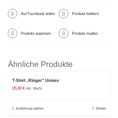
Auf Facebook teilen
Produkt twittern
Produkt anpinnen
Produkt mailen
Ähnliche Produkte
T-Shirt „Ringer“ Unisex
25,00
€
inkl. MwSt.
Ausführung wählen
Dieses
Details
Produkt