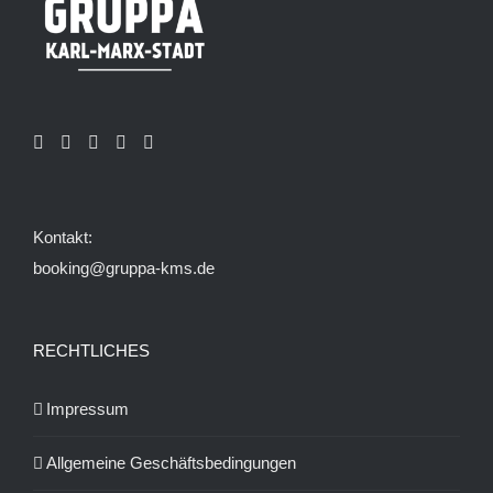
auf
der
Produktseite
gewählt
werden
Kontakt:
booking@gruppa-kms.de
RECHTLICHES
Impressum
Allgemeine Geschäftsbedingungen