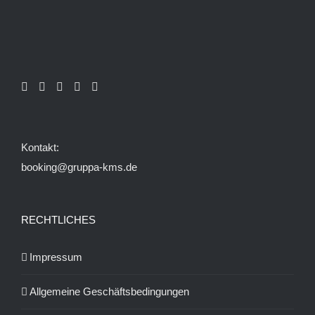
Die
Optionen
können
auf
der
Produktseite
gewählt
Kontakt:
werden
booking@gruppa-kms.de
RECHTLICHES
Impressum
Allgemeine Geschäftsbedingungen