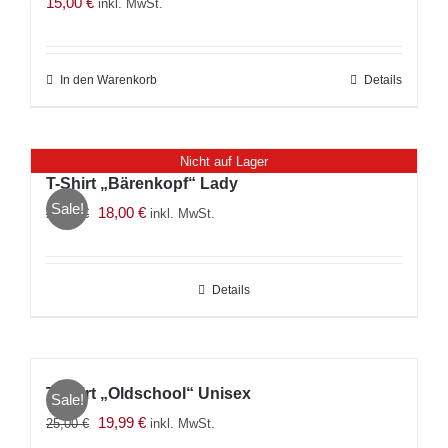
15,00
€
inkl. MwSt.
In den Warenkorb
Details
Nicht auf Lager
T-Shirt „Bärenkopf“ Lady
Sale!
Ursprünglicher
Aktueller
18,00
€
25,00
€
inkl. MwSt.
Preis
Preis
war:
ist:
Details
25,00 €
18,00 €.
T-Shirt „Oldschool“ Unisex
Sale!
Ursprünglicher
Aktueller
19,99
€
25,00
€
inkl. MwSt.