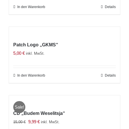
In den Warenkorb
Details
Patch Logo „GKMS“
5,00
€
inkl. MwSt.
In den Warenkorb
Details
Sale!
CD „Budem Weselitsja“
Ursprünglicher
Aktueller
9,99
€
15,00
€
inkl. MwSt.