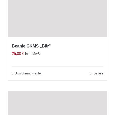
gewählt
werden
Beanie GKMS „Bär“
25,00
€
inkl. MwSt.
Ausführung wählen
Dieses
Details
Produkt
weist
mehrere
Varianten
auf.