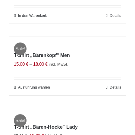
Preis
Preis
war:
ist:
In den Warenkorb
Details
15,00 €
9,99 €.
Sale!
T-Shirt „Bärenkopf“ Men
15,00
€
–
18,00
€
inkl. MwSt.
Ausführung wählen
Dieses
Details
Produkt
weist
mehrere
Sale!
Varianten
T-Shirt „Bären-Hocke“ Lady
auf.