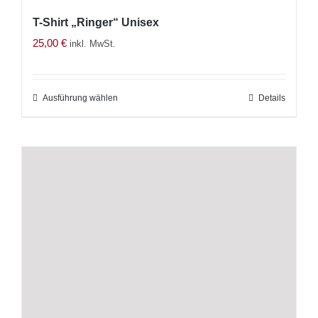
T-Shirt „Ringer“ Unisex
25,00
€
inkl. MwSt.
Ausführung wählen
Dieses
Details
Produkt
weist
mehrere
Varianten
auf.
Die
Optionen
können
auf
der
Produktseite