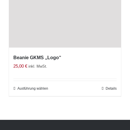
Die
Optionen
können
auf
der
Produktseite
gewählt
Beanie GKMS „Logo“
werden
25,00
€
inkl. MwSt.
Ausführung wählen
Dieses
Details
Produkt
weist
mehrere
Varianten
auf.