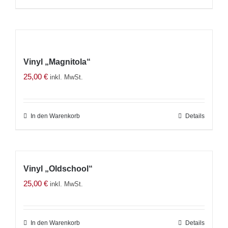
auf
Produkt
der
weist
Produktseite
mehrere
gewählt
Varianten
werden
Vinyl „Magnitola“
auf.
25,00
€
inkl. MwSt.
Die
Optionen
können
In den Warenkorb
Details
auf
der
Produktseite
gewählt
Vinyl „Oldschool“
werden
25,00
€
inkl. MwSt.
In den Warenkorb
Details