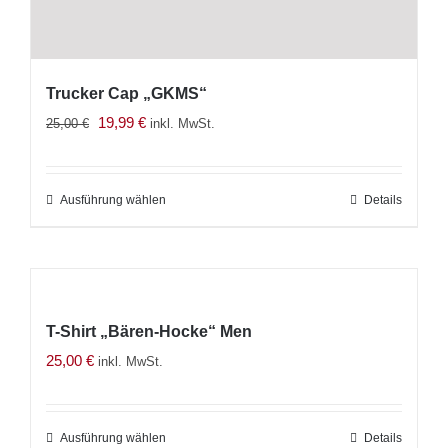
Trucker Cap „GKMS“
Ursprünglicher
Aktueller
19,99
€
25,00
€
inkl. MwSt.
Preis
Preis
war:
ist:
Ausführung wählen
Dieses
Details
25,00 €
19,99 €.
Produkt
weist
mehrere
Varianten
T-Shirt „Bären-Hocke“ Men
auf.
25,00
€
inkl. MwSt.
Die
Optionen
können
Ausführung wählen
Dieses
Details