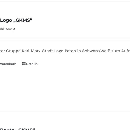
werden
mehrere
Varianten
 Logo „GKMS“
auf.
nkl. MwSt.
Die
Optionen
können
ter Gruppa Karl-Marx-Stadt Logo-Patch in Schwarz/Weiß zum Aufn
auf
der
 Warenkorb
Details
Produktseite
gewählt
werden