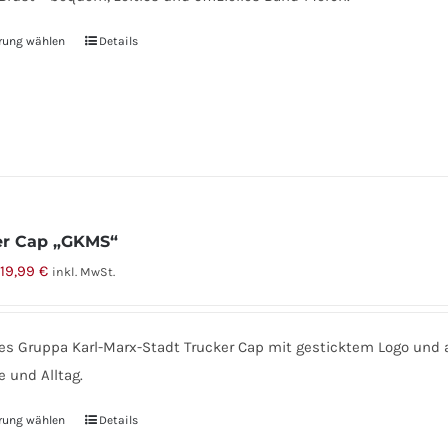
werden
rung wählen
Dieses
Details
Produkt
weist
mehrere
Varianten
auf.
Die
Optionen
er Cap „GKMS“
können
Ursprünglicher
Aktueller
19,99
€
inkl. MwSt.
auf
Preis
Preis
der
war:
ist:
lles Gruppa Karl-Marx-Stadt Trucker Cap mit gesticktem Logo und 
Produktseite
25,00 €
19,99 €.
e und Alltag.
gewählt
werden
rung wählen
Dieses
Details