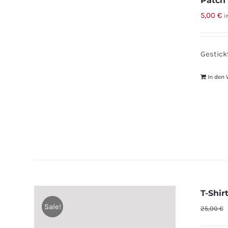
Patch
5,00
€
i
Gestick
In den
T-Shir
Sale!
25,00
€