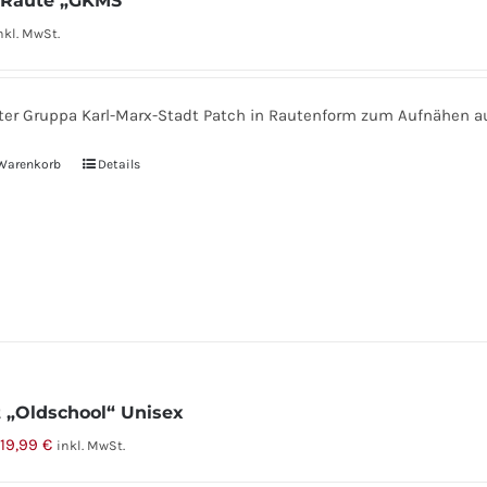
 Raute „GKMS“
nkl. MwSt.
ter Gruppa Karl-Marx-Stadt Patch in Rautenform zum Aufnähen au
 Warenkorb
Details
t „Oldschool“ Unisex
Ursprünglicher
Aktueller
19,99
€
inkl. MwSt.
Preis
Preis