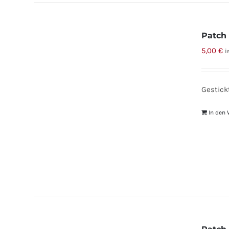
Patch
5,00
€
i
Gestick
In den