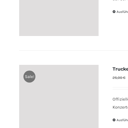
Ausfüh
Truck
Sale!
25,00
€
Offizie
Konzert
Ausfüh