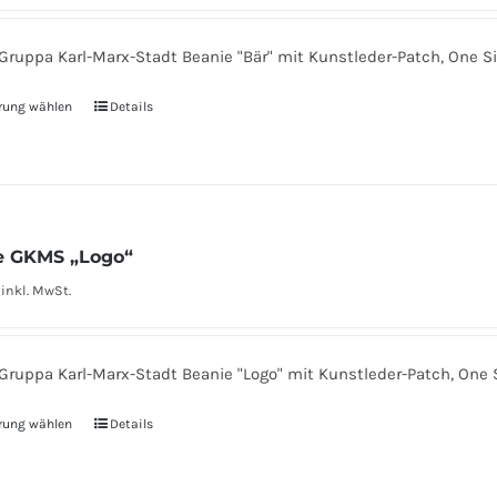
ruppa Karl-Marx-Stadt Beanie "Bär" mit Kunstleder-Patch, One Siz
rung wählen
Dieses
Details
Produkt
weist
mehrere
Varianten
e GKMS „Logo“
auf.
inkl. MwSt.
Die
Optionen
können
ruppa Karl-Marx-Stadt Beanie "Logo" mit Kunstleder-Patch, One Si
auf
der
rung wählen
Dieses
Details
Produktseite
Produkt
gewählt
weist