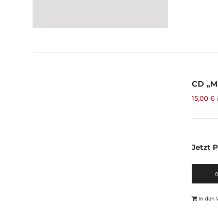
CD „M
15,00
€
Jetzt 
Audio-
0
Player
In den