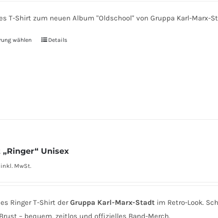
war:
ist:
lles T-Shirt zum neuen Album "Oldschool" von Gruppa Karl-Marx-Stad
25,00 €
19,99 €.
rung wählen
Dieses
Details
Produkt
weist
mehrere
Varianten
auf.
Die
Optionen
können
t „Ringer“ Unisex
auf
inkl. MwSt.
der
Produktseite
hes Ringer T-Shirt der
Gruppa Karl-Marx-Stadt
im Retro-Look. Sch
gewählt
 Brust – bequem, zeitlos und offizielles Band-Merch.