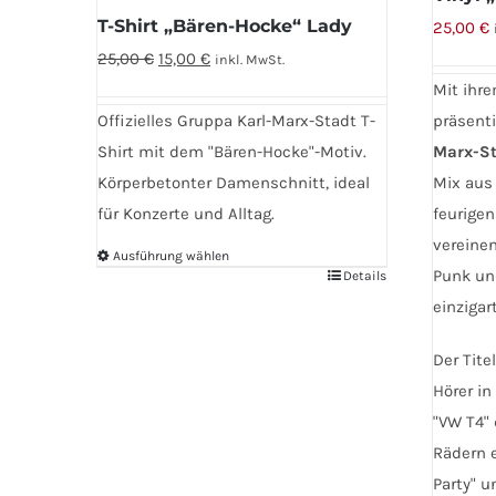
werden
gewählt
T-Shirt „Bären-Hocke“ Lady
25,00
€
werden
Ursprünglicher
Aktueller
25,00
€
15,00
€
inkl. MwSt.
Preis
Preis
Mit ihr
war:
ist:
Offizielles Gruppa Karl-Marx-Stadt T-
präsent
25,00 €
15,00 €.
Shirt mit dem "Bären-Hocke"-Motiv.
Marx-St
Körperbetonter Damenschnitt, ideal
Mix aus
für Konzerte und Alltag.
feurigen
vereinen
Ausführung wählen
Punk und
Details
Dieses
einzigar
Produkt
weist
Der Tite
mehrere
Hörer in
Varianten
"VW T4" 
auf.
Rädern e
Die
Party" u