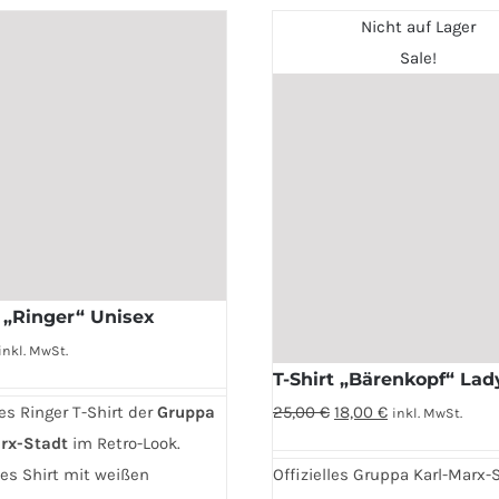
Nicht auf Lager
Sale!
n
eite
t „Ringer“ Unisex
inkl. MwSt.
T-Shirt „Bärenkopf“ Lad
Ursprünglicher
Aktueller
es Ringer T-Shirt der
Gruppa
25,00
€
18,00
€
inkl. MwSt.
Preis
Preis
rx-Stadt
im Retro-Look.
war:
ist:
es Shirt mit weißen
Offizielles Gruppa Karl-Marx-