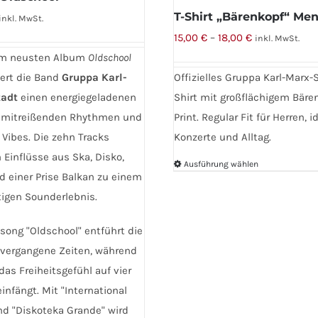
T-Shirt „Bärenkopf“ Me
inkl. MwSt.
15,00
€
–
18,00
€
inkl. MwSt.
em neusten Album
Oldschool
iert die Band
Gruppa Karl-
Offizielles Gruppa Karl-Marx-
adt
einen energiegeladenen
Shirt mit großflächigem Bäre
 mitreißenden Rhythmen und
Print. Regular Fit für Herren, i
 Vibes. Die zehn Tracks
Konzerte und Alltag.
 Einflüsse aus Ska, Disko,
Ausführung wählen
 einer Prise Balkan zu einem
Dieses
tigen Sounderlebnis.
Produkt
weist
lsong "Oldschool" entführt die
mehrere
 vergangene Zeiten, während
Varianten
das Freiheitsgefühl auf vier
auf.
infängt. Mit "International
Die
nd "Diskoteka Grande" wird