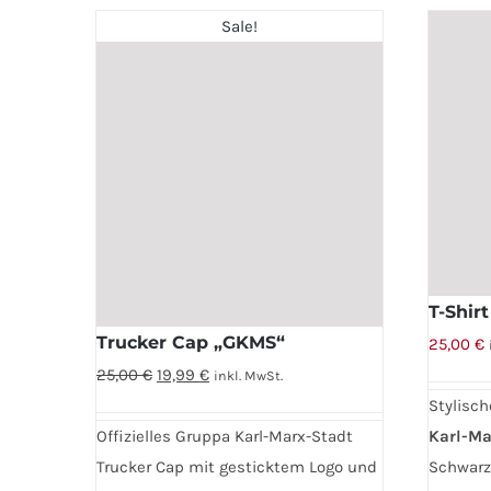
auf.
Sale!
Die
Optione
können
auf
der
Produkts
gewählt
werden
T-Shir
Trucker Cap „GKMS“
25,00
€
Ursprünglicher
Aktueller
25,00
€
19,99
€
inkl. MwSt.
Preis
Preis
Stylisch
war:
ist:
Offizielles Gruppa Karl-Marx-Stadt
Karl-Ma
25,00 €
19,99 €.
Trucker Cap mit gesticktem Logo und
Schwarz