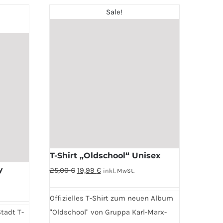
auf.
Sale!
Die
Optionen
können
auf
der
Produktseite
gewählt
werden
T-Shirt „Oldschool“ Unisex
y
Ursprünglicher
Aktueller
25,00
€
19,99
€
inkl. MwSt.
Preis
Preis
war:
ist:
Offizielles T-Shirt zum neuen Album
25,00 €
19,99 €.
Stadt T-
"Oldschool" von Gruppa Karl-Marx-