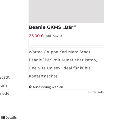
Beanie GKMS „Bär“
25,00
€
inkl. MwSt.
Warme Gruppa Karl-Marx-Stadt
Beanie "Bär" mit Kunstleder-Patch,
One Size Unisex, ideal für kühle
Konzertnächte.
Stadt
 zum
Ausführung wählen
Details
n oder
Dieses
Produkt
weist
mehrere
Details
Varianten