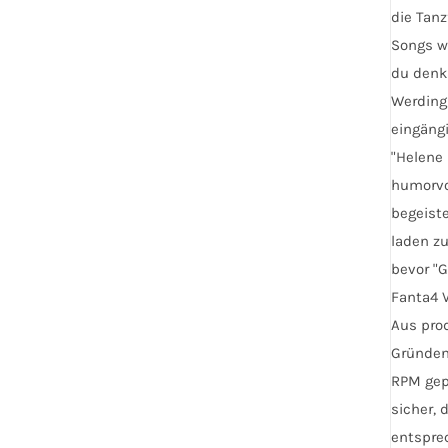
Optionen
die Tanz
können
Songs w
auf
du denks
der
Werding 
Produktseite
eingäng
gewählt
"Helene 
werden
humorvo
begeiste
laden z
bevor "
Fanta4 V
Aus pro
Gründen 
RPM gepr
sicher, 
entsprec