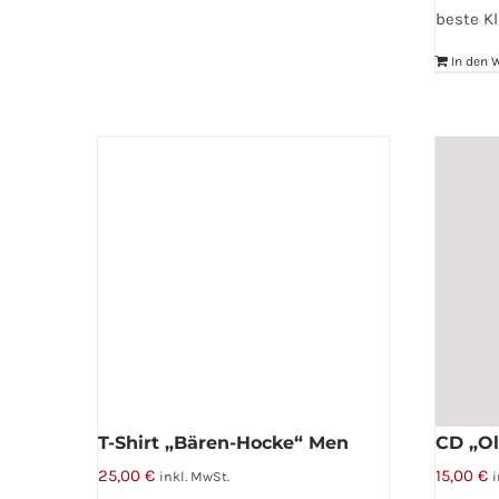
beste Kl
In den 
T-Shirt „Bären-Hocke“ Men
CD „Ol
25,00
€
15,00
€
inkl. MwSt.
i