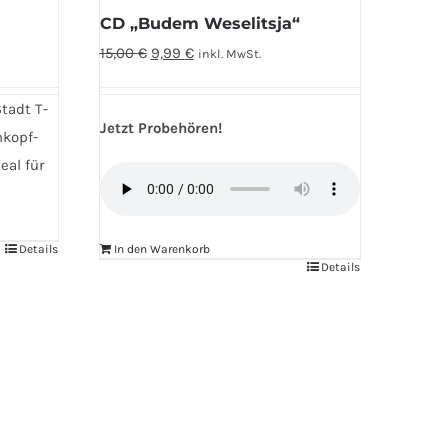
werden
n
CD „Budem Weselitsja“
Ursprünglicher
Aktueller
15,00
€
9,99
€
inkl. MwSt.
Preis
Preis
war:
ist:
Stadt T-
Jetzt Probehören!
15,00 €
9,99 €.
nkopf-
deal für
Details
In den Warenkorb
Details