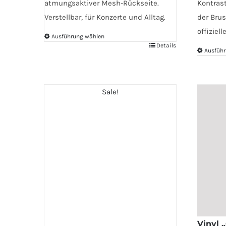
atmungsaktiver Mesh-Rückseite.
Kontrast
Verstellbar, für Konzerte und Alltag.
der Brus
offiziel
Ausführung wählen
Details
Dieses
Ausführ
Produkt
Dieses
weist
Produkt
mehrere
weist
Sale!
Varianten
mehrere
auf.
Variante
Die
auf.
Optionen
Die
können
Optione
auf
können
der
auf
Produktseite
der
gewählt
Produkts
Vinyl 