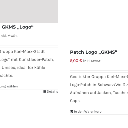
e GKMS „Logo“
inkl. MwSt.
ruppa Karl-Marx-Stadt
Patch Logo „GKMS“
Logo" mit Kunstleder-Patch,
5,00
€
inkl. MwSt.
 Unisex, ideal für kühle
nächte.
Gestickter Gruppa Karl-Marx-
Logo-Patch in Schwarz/Weiß
ung wählen
Details
Aufnähen auf Jacken, Tasche
Caps.
In den Warenkorb
n