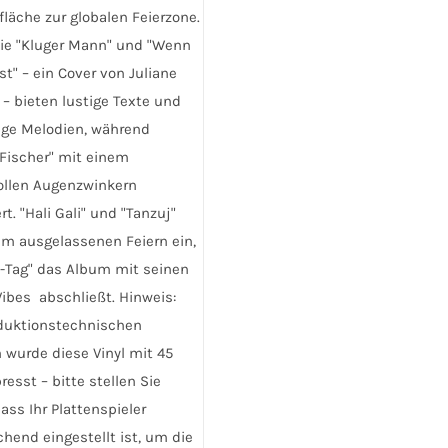
Optionen
fläche zur globalen Feierzone.
können
ie "Kluger Mann" und "Wenn
auf
t" – ein Cover von Juliane
der
– bieten lustige Texte und
Produktseite
ige Melodien, während
gewählt
Fischer" mit einem
werden
llen Augenzwinkern
rt. "Hali Gali" und "Tanzuj"
um ausgelassenen Feiern ein,
G-Tag" das Album mit seinen
ibes abschließt. Hinweis:
duktionstechnischen
wurde diese Vinyl mit 45
esst – bitte stellen Sie
dass Ihr Plattenspieler
hend eingestellt ist, um die