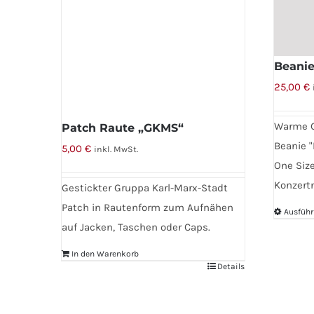
Beani
25,00
€
Warme G
Patch Raute „GKMS“
Beanie "
5,00
€
inkl. MwSt.
One Size
Konzert
Gestickter Gruppa Karl-Marx-Stadt
Patch in Rautenform zum Aufnähen
Ausführ
auf Jacken, Taschen oder Caps.
Dieses
Produkt
In den Warenkorb
weist
Details
mehrere
Variante