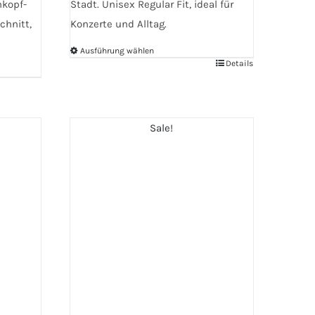
nkopf-
Stadt. Unisex Regular Fit, ideal für
chnitt,
Konzerte und Alltag.
Ausführung wählen
Details
Dieses
Produkt
weist
mehrere
Sale!
Varianten
auf.
Die
Optionen
können
auf
der
Produktseite
gewählt