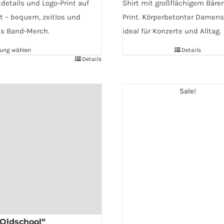
25,00 €
18,00 €.
details und Logo-Print auf
Shirt mit großflächigem Bäre
t – bequem, zeitlos und
Print. Körperbetonter Damens
les Band-Merch.
ideal für Konzerte und Alltag.
ung wählen
Details
Details
Sale!
n
n
eite
„Oldschool“