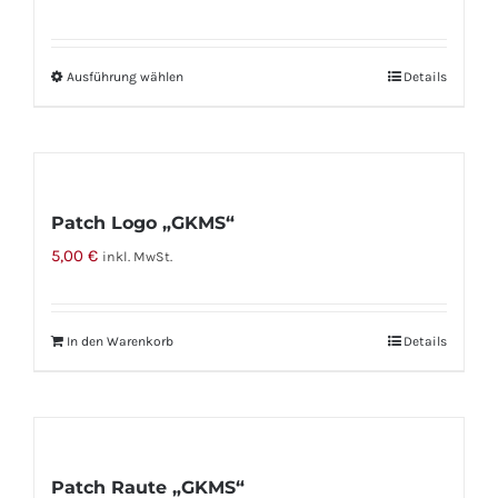
auf.
werden
Die
Optionen
Ausführung wählen
Dieses
Details
können
Produkt
auf
weist
der
mehrere
Produktseite
Varianten
gewählt
Patch Logo „GKMS“
auf.
werden
5,00
€
inkl. MwSt.
Die
Optionen
können
In den Warenkorb
Details
auf
der
Produktseite
gewählt
werden
Patch Raute „GKMS“