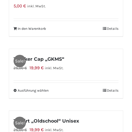
5,00
€
inkl. MwSt.
In den Warenkorb
Details
Trucker Cap „GKMS“
Sale!
Ursprünglicher
Aktueller
19,99
€
25,00
€
inkl. MwSt.
Preis
Preis
war:
ist:
Ausführung wählen
Dieses
Details
25,00 €
19,99 €.
Produkt
weist
mehrere
T-Shirt „Oldschool“ Unisex
Sale!
Varianten
Ursprünglicher
Aktueller
19,99
€
25,00
€
inkl. MwSt.