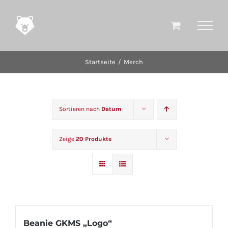
Zum
Inhalt
springen
Startseite
Merch
Sortieren nach
Datum
Zeige
20 Produkte
Beanie GKMS „Logo“