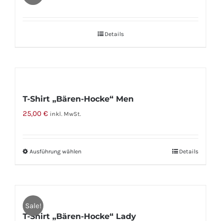
auf.
Preis
Preis
Die
war:
ist:
Optionen
Details
25,00 €
18,00 €.
können
auf
der
Produktseite
gewählt
T-Shirt „Bären-Hocke“ Men
werden
25,00
€
inkl. MwSt.
Ausführung wählen
Dieses
Details
Produkt
weist
mehrere
Sale!
Varianten
T-Shirt „Bären-Hocke“ Lady