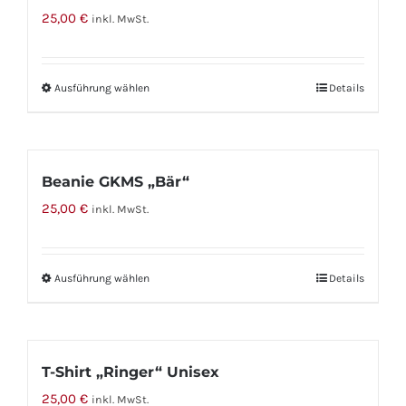
25,00
€
inkl. MwSt.
Ausführung wählen
Dieses
Details
Produkt
weist
mehrere
Beanie GKMS „Bär“
Varianten
25,00
€
inkl. MwSt.
auf.
Die
Optionen
Ausführung wählen
Dieses
Details
können
Produkt
auf
weist
der
mehrere
Produktseite
T-Shirt „Ringer“ Unisex
Varianten
gewählt
25,00
€
inkl. MwSt.