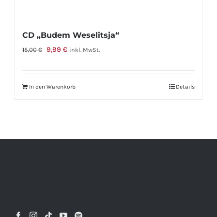
CD „Budem Weselitsja“
Ursprünglicher
Aktueller
9,99
€
15,00
€
inkl. MwSt.
Preis
Preis
war:
ist:
In den Warenkorb
Details
15,00 €
9,99 €.