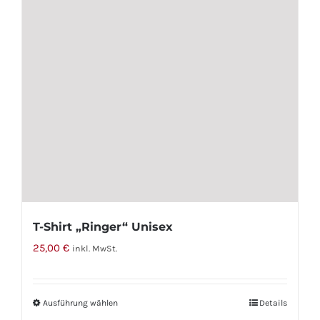
Optionen
können
auf
der
Produktseite
gewählt
werden
T-Shirt „Ringer“ Unisex
25,00
€
inkl. MwSt.
Ausführung wählen
Dieses
Details