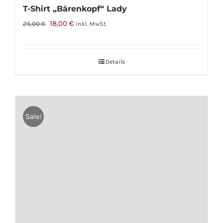
T-Shirt „Bärenkopf“ Lady
Ursprünglicher
Aktueller
18,00
€
25,00
€
inkl. MwSt.
Preis
Preis
war:
ist:
Details
25,00 €
18,00 €.
Sale!