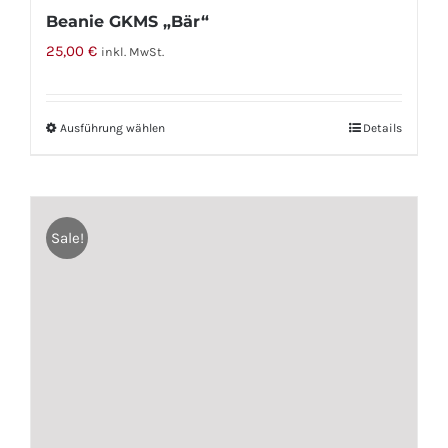
Beanie GKMS „Bär“
25,00
€
inkl. MwSt.
Ausführung wählen
Dieses
Details
Produkt
weist
mehrere
Sale!
Varianten
auf.
Die
Optionen
können
auf
der
Produktseite