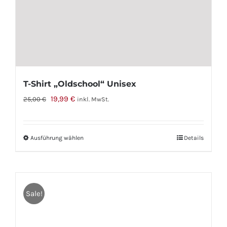
T-Shirt „Oldschool“ Unisex
Ursprünglicher
Aktueller
19,99
€
25,00
€
inkl. MwSt.
Preis
Preis
war:
ist:
Ausführung wählen
Dieses
Details
25,00 €
19,99 €.
Produkt
weist
mehrere
Sale!
Varianten
auf.
Die