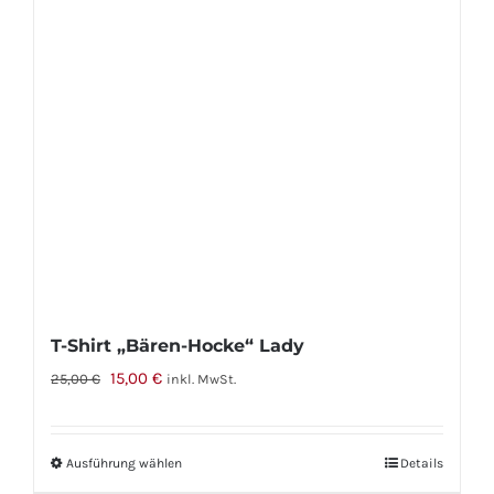
Optionen
können
auf
der
Produktseite
gewählt
werden
T-Shirt „Bären-Hocke“ Lady
Ursprünglicher
Aktueller
15,00
€
25,00
€
inkl. MwSt.
Preis
Preis
war:
ist:
Ausführung wählen
Dieses
Details
25,00 €
15,00 €.