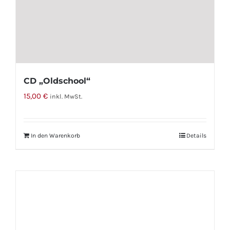
gewählt
werden
CD „Oldschool“
15,00
€
inkl. MwSt.
In den Warenkorb
Details