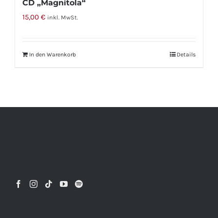
CD „Magnitola“
15,00
€
inkl. MwSt.
In den Warenkorb
Details