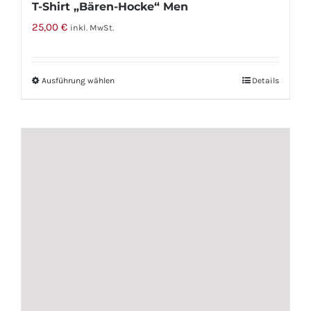
T-Shirt „Bären-Hocke“ Men
25,00
€
inkl. MwSt.
Ausführung wählen
Dieses
Details
Produkt
weist
mehrere
Varianten
auf.
Die
Optionen
können
auf
der
Produktseite