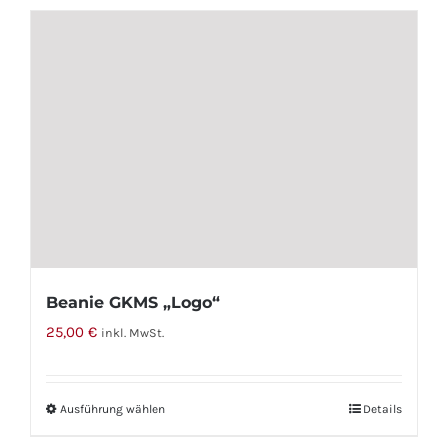
Beanie GKMS „Logo“
25,00
€
inkl. MwSt.
Ausführung wählen
Dieses
Details
Produkt