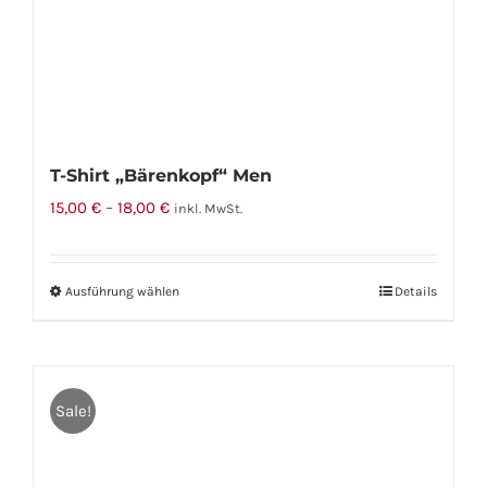
T-Shirt „Bärenkopf“ Men
15,00
€
–
18,00
€
inkl. MwSt.
Ausführung wählen
Dieses
Details
Produkt
weist
mehrere
Sale!
Varianten
auf.
Die