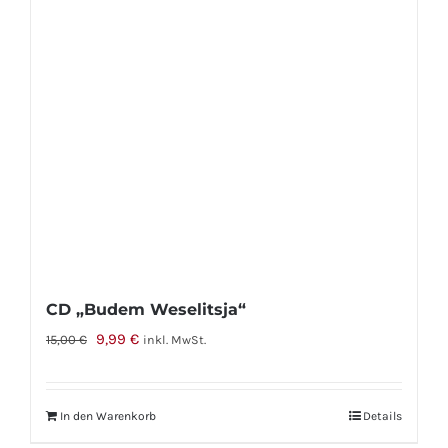
Optionen
können
auf
der
Produktseite
gewählt
werden
CD „Budem Weselitsja“
Ursprünglicher
Aktueller
9,99
€
15,00
€
inkl. MwSt.
Preis
Preis
war:
ist:
In den Warenkorb
Details
15,00 €
9,99 €.