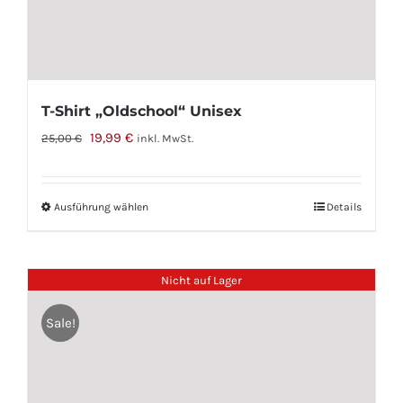
T-Shirt „Oldschool“ Unisex
Ursprünglicher
Aktueller
19,99
€
25,00
€
inkl. MwSt.
Preis
Preis
war:
ist:
Ausführung wählen
Dieses
Details
25,00 €
19,99 €.
Produkt
weist
Nicht auf Lager
mehrere
Varianten
Sale!
auf.
Die
Optionen