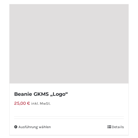
Beanie GKMS „Logo“
25,00
€
inkl. MwSt.
Ausführung wählen
Dieses
Details
Produkt