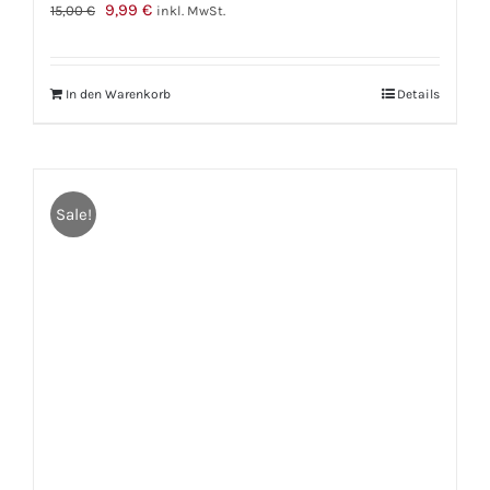
Ursprünglicher
Aktueller
9,99
€
15,00
€
inkl. MwSt.
Preis
Preis
war:
ist:
In den Warenkorb
Details
15,00 €
9,99 €.
Sale!