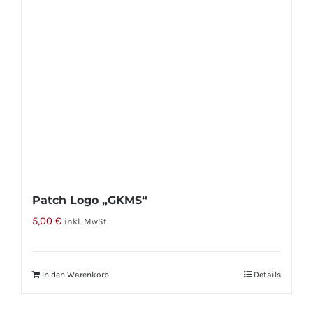
können
auf
der
Produktseite
gewählt
werden
Patch Logo „GKMS“
5,00
€
inkl. MwSt.
In den Warenkorb
Details