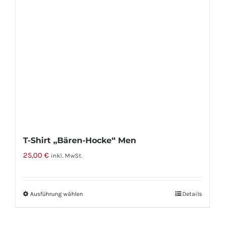
T-Shirt „Bären-Hocke“ Men
25,00
€
inkl. MwSt.
Ausführung wählen
Dieses
Details
Produkt
weist