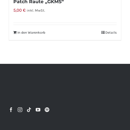
Patch Raute „GKMS“
5,00
€
inkl. MwSt.
In den Warenkorb
Details