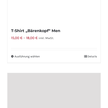
T-Shirt „Bärenkopf“ Men
15,00
€
–
18,00
€
inkl. MwSt.
Ausführung wählen
Dieses
Details
Produkt
weist
mehrere
Varianten
auf.
Die
Optionen