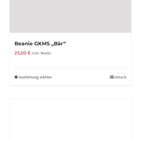
können
auf
der
Produktseite
gewählt
Beanie GKMS „Bär“
werden
25,00
€
inkl. MwSt.
Ausführung wählen
Dieses
Details
Produkt
weist
mehrere
Varianten
auf.
Die
Optionen