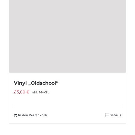
können
auf
der
Produktseite
gewählt
werden
Vinyl „Oldschool“
25,00
€
inkl. MwSt.
In den Warenkorb
Details