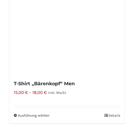
T-Shirt „Bärenkopf“ Men
15,00
€
–
18,00
€
inkl. MwSt.
Ausführung wählen
Dieses
Details
Produkt
weist