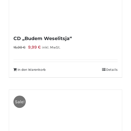
CD „Budem Weselitsja“
Ursprünglicher
Aktueller
9,99
€
15,00
€
inkl. MwSt.
Preis
Preis
war:
ist:
In den Warenkorb
Details
15,00 €
9,99 €.
Sale!