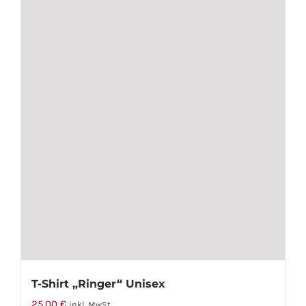
T-Shirt „Ringer“ Unisex
25,00
€
inkl. MwSt.