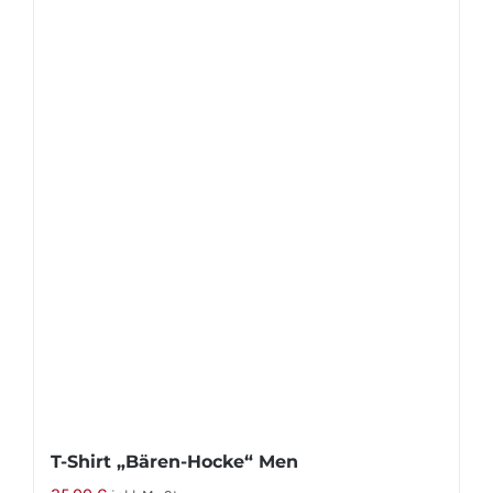
mehrere
Varianten
auf.
Die
Optionen
können
auf
der
Produktseite
gewählt
werden
T-Shirt „Bären-Hocke“ Men