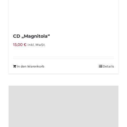
werden
CD „Magnitola“
15,00
€
inkl. MwSt.
In den Warenkorb
Details