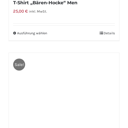
T-Shirt „Bären-Hocke“ Men
25,00
€
inkl. MwSt.
Ausführung wählen
Dieses
Details
Produkt
weist
mehrere
Sale!
Varianten
auf.
Die
Optionen
können
auf
der
Produktseite