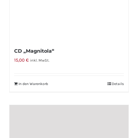
gewählt
werden
CD „Magnitola“
15,00
€
inkl. MwSt.
In den Warenkorb
Details