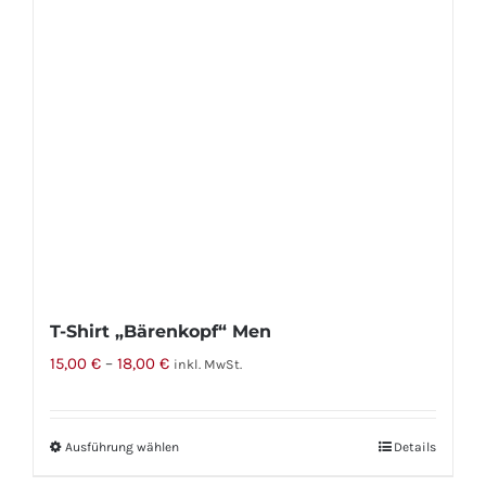
Optionen
können
auf
der
Produktseite
gewählt
werden
T-Shirt „Bärenkopf“ Men
15,00
€
–
18,00
€
inkl. MwSt.
Ausführung wählen
Dieses
Details
Produkt