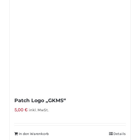
Die
Optionen
können
auf
der
Produktseite
gewählt
werden
Patch Logo „GKMS“
5,00
€
inkl. MwSt.
In den Warenkorb
Details