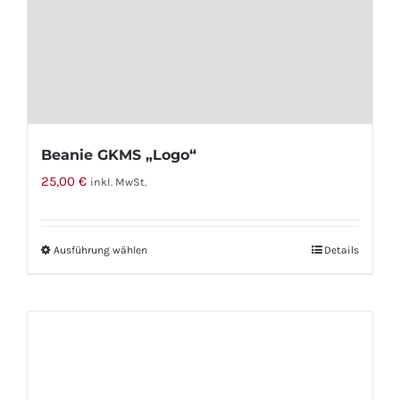
Optionen
können
auf
der
Produktseite
gewählt
Beanie GKMS „Logo“
werden
25,00
€
inkl. MwSt.
Ausführung wählen
Dieses
Details
Produkt
weist
mehrere
Varianten
auf.