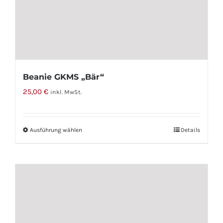
Beanie GKMS „Bär“
25,00
€
inkl. MwSt.
Ausführung wählen
Dieses
Details
Produkt
weist
mehrere
Varianten
auf.
Die