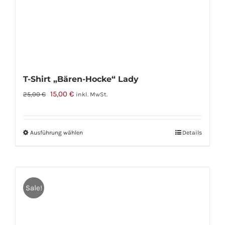
gewählt
werden
T-Shirt „Bären-Hocke“ Lady
Ursprünglicher
Aktueller
15,00
€
25,00
€
inkl. MwSt.
Preis
Preis
war:
ist:
Ausführung wählen
Dieses
Details
25,00 €
15,00 €.
Produkt
weist
mehrere
Sale!
Varianten
auf.
Die