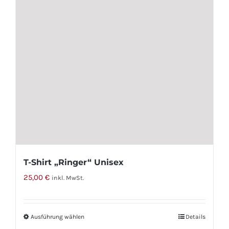
Optionen
können
auf
der
Produktseite
gewählt
werden
T-Shirt „Ringer“ Unisex
25,00
€
inkl. MwSt.
Ausführung wählen
Dieses
Details