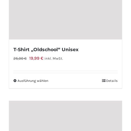
T-Shirt „Oldschool“ Unisex
Ursprünglicher
Aktueller
19,99
€
25,00
€
inkl. MwSt.
Preis
Preis
war:
ist:
Ausführung wählen
Dieses
Details
25,00 €
19,99 €.
Produkt
weist
mehrere
Varianten
auf.
Die