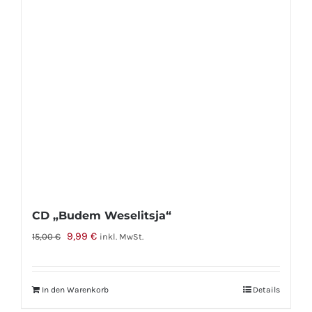
CD „Budem Weselitsja“
Ursprünglicher
Aktueller
9,99
€
15,00
€
inkl. MwSt.
Preis
Preis
war:
ist:
In den Warenkorb
Details
15,00 €
9,99 €.